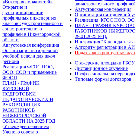
«Вектор возможностей»
авиастроительного профиле
Открытие и
Августовская конференция
функционирование
Организация пятидневной уч
профильных инженерных
Реализация ФГОС НОО, ОО
классов судостроительного и
ПЛАН - ГРАФИК КУРСО
авиастроительного
РАБОТНИКОВ НИЖЕГОРОДСК
профилей в Нижегородской
29.01.2025 №1).
области
Инструкция "Как подать зая
Августовская конференция
Алгоритм регистрации в А
Организация пятидневной
Подать электронную заявку 
учебной недели для школ
региона
Стажерские площадки ГБ
Реализация ФГОС НОО,
Дистанционное обучение
ООО, СОО и применение
Профессиональная переподг
ФООП
Типовые формы договоров
ПЛАН - ГРАФИК
КУРСОВОЙ
ПОДГОТОВКИ
ПЕДАГОГИЧЕСКИХ И
РУКОВОДЯЩИХ
РАБОТНИКОВ
НИЖЕГОРОДСКОЙ
ОБЛАСТИ НА 2025 ГОД
(Утвержден решением
Ученого совета от