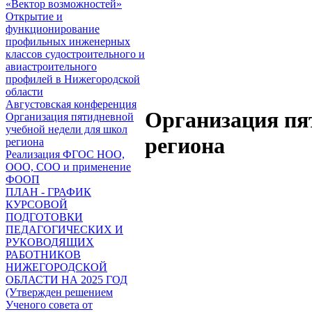
«Вектор возможностей»
Открытие и
функционирование
профильных инженерных
классов судостроительного и
авиастроительного
профилей в Нижегородской
области
Августовская конференция
Организация пя
Организация пятидневной
учебной недели для школ
региона
региона
Реализация ФГОС НОО,
ООО, СОО и применение
ФООП
ПЛАН - ГРАФИК
КУРСОВОЙ
ПОДГОТОВКИ
ПЕДАГОГИЧЕСКИХ И
РУКОВОДЯЩИХ
РАБОТНИКОВ
НИЖЕГОРОДСКОЙ
ОБЛАСТИ НА 2025 ГОД
(Утвержден решением
Ученого совета от