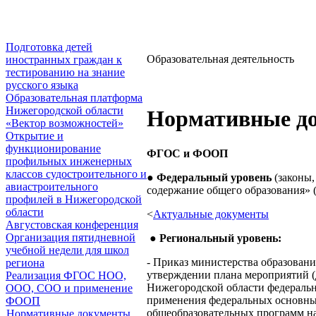
Подготовка детей
Образовательная деятельность
иностранных граждан к
тестированию на знание
русского языка
Образовательная платформа
Нижегородской области
Нормативные д
«Вектор возможностей»
Открытие и
функционирование
ФГОС и ФООП
профильных инженерных
классов судостроительного и
●
Федеральный уровень
(законы
авиастроительного
содержание общего образования» 
профилей в Нижегородской
области
<
Актуальные документы
Августовская конференция
Организация пятидневной
●
Региональный уровень:
учебной недели для школ
- Приказ министерства образовани
региона
утверждении плана мероприятий (
Реализация ФГОС НОО,
Нижегородской области федеральн
ООО, СОО и применение
применения федеральных основны
ФООП
общеобразовательных программ на
Нормативные документы